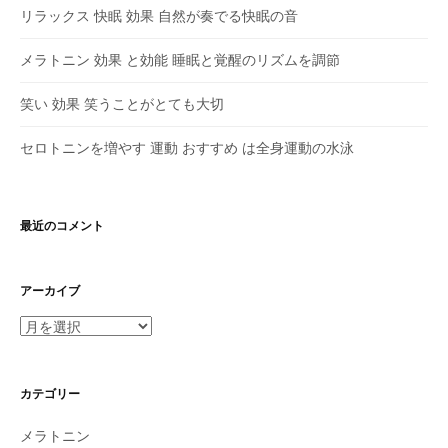
リラックス 快眠 効果 自然が奏でる快眠の音
メラトニン 効果 と効能 睡眠と覚醒のリズムを調節
笑い 効果 笑うことがとても大切
セロトニンを増やす 運動 おすすめ は全身運動の水泳
最近のコメント
アーカイブ
ア
ー
カ
イ
カテゴリー
ブ
メラトニン