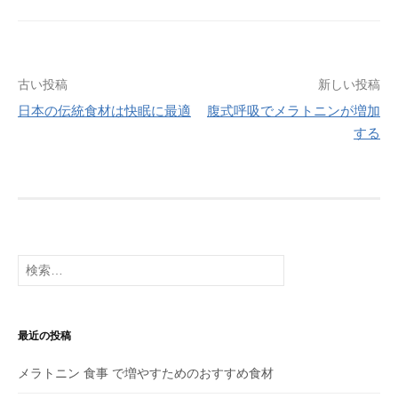
投
古い投稿
新しい投稿
日本の伝統食材は快眠に最適
腹式呼吸でメラトニンが増加
稿
する
ナ
ビ
ゲ
ー
検
シ
索:
ョ
最近の投稿
ン
メラトニン 食事 で増やすためのおすすめ食材