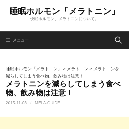
コ
睡眠ホルモン「メラトニン」
ン
テ
快眠ホルモン、メラトニンについて。
ン
ツ
へ
検
メニュー
ス
キ
索:
ッ
プ
睡眠ホルモン「メラトニン」
>
メラトニン
>
メラトニンを
減らしてしまう食べ物、飲み物は注意！
メラトニンを減らしてしまう食べ
物、飲み物は注意！
2015-11-08
/
MELA-GUIDE