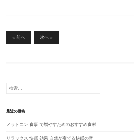
投
« 前へ
次へ »
稿
の
ペ
ー
ジ
検
送
索:
り
最近の投稿
メラトニン 食事 で増やすためのおすすめ食材
リラックス 快眠 効果 自然が奏でる快眠の音