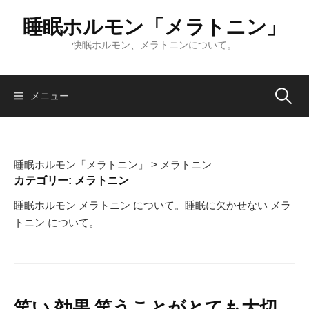
コ
睡眠ホルモン「メラトニン」
ン
テ
快眠ホルモン、メラトニンについて。
ン
ツ
へ
検
メニュー
ス
キ
索:
ッ
プ
睡眠ホルモン「メラトニン」
>
メラトニン
カテゴリー:
メラトニン
睡眠ホルモン メラトニン について。睡眠に欠かせない メラ
トニン について。
笑い 効果 笑うことがとても大切