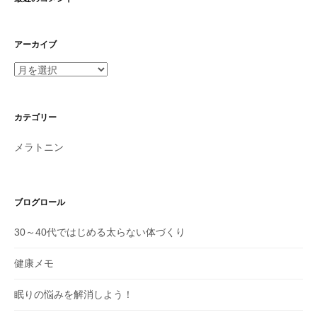
アーカイブ
ア
ー
カ
イ
カテゴリー
ブ
メラトニン
ブログロール
30～40代ではじめる太らない体づくり
健康メモ
眠りの悩みを解消しよう！