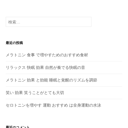
ゲ
ー
検
シ
索:
ョ
最近の投稿
ン
メラトニン 食事 で増やすためのおすすめ食材
リラックス 快眠 効果 自然が奏でる快眠の音
メラトニン 効果 と効能 睡眠と覚醒のリズムを調節
笑い 効果 笑うことがとても大切
セロトニンを増やす 運動 おすすめ は全身運動の水泳
最近のコメント