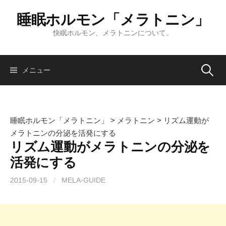
コ
睡眠ホルモン「メラトニン」
ン
テ
快眠ホルモン、メラトニンについて。
ン
ツ
へ
検
メニュー
ス
キ
索:
ッ
プ
睡眠ホルモン「メラトニン」
>
メラトニン
>
リズム運動が
メラトニンの分泌を活発にする
リズム運動がメラトニンの分泌を
活発にする
2015-09-15
/
MELA-GUIDE