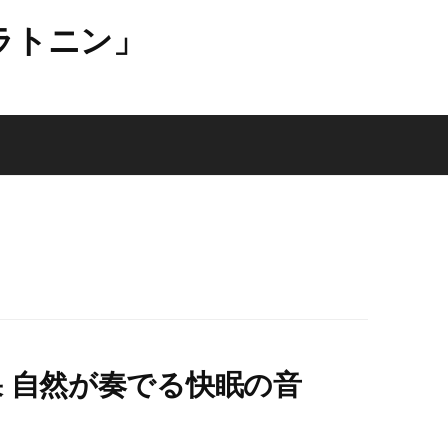
ラトニン」
果 自然が奏でる快眠の音