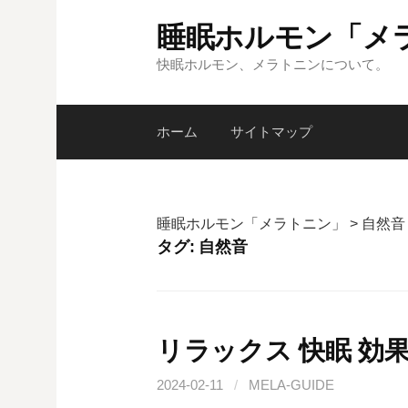
コ
睡眠ホルモン「メ
ン
テ
快眠ホルモン、メラトニンについて。
ン
ツ
ホーム
サイトマップ
へ
ス
キ
ッ
睡眠ホルモン「メラトニン」
>
自然音
プ
タグ:
自然音
リラックス 快眠 効
2024-02-11
/
MELA-GUIDE