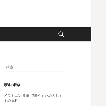
検
索:
検
索:
最近の投稿
メラトニン 食事 で増やすためのおす
すめ食材