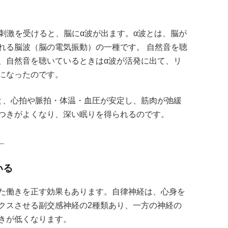
の刺激を受けると、脳にα波が出ます。α波とは、脳が
れる脳波（脳の電気振動）の一種です。 自然音を聴
、自然音を聴いているときはα波が活発に出て、リ
になったのです。
と、心拍や脈拍・体温・血圧が安定し、筋肉が弛緩
つきがよくなり、深い眠りを得られるのです。
」
いる
た働きを正す効果もあります。自律神経は、心身を
クスさせる副交感神経の2種類あり、一方の神経の
きが低くなります。