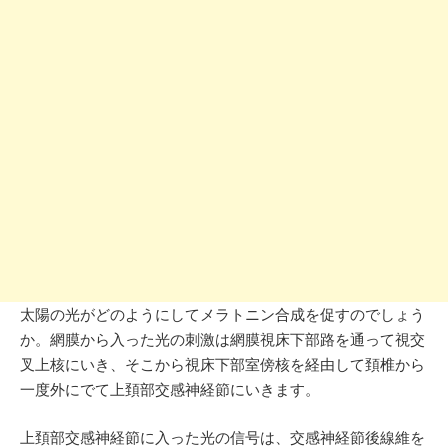
太陽の光がどのようにしてメラトニン合成を促すのでしょう
か。網膜から入った光の刺激は網膜視床下部路を通って視交
叉上核にいき、そこから視床下部室傍核を経由して頚椎から
一度外にでて上頚部交感神経節にいきます。
上頚部交感神経節に入った光の信号は、交感神経節後線維を