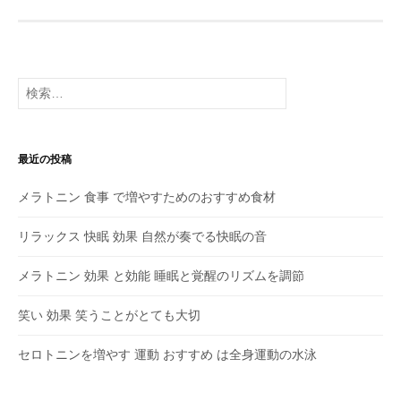
ビ
ゲ
ー
検
シ
索:
ョ
最近の投稿
ン
メラトニン 食事 で増やすためのおすすめ食材
リラックス 快眠 効果 自然が奏でる快眠の音
メラトニン 効果 と効能 睡眠と覚醒のリズムを調節
笑い 効果 笑うことがとても大切
セロトニンを増やす 運動 おすすめ は全身運動の水泳