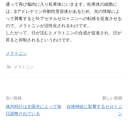
通って再び脳内に入り松果体にいきます。松果体の細胞に
は、βアドレナリン作動性受容体があるため、光の情報によ
って興奮するとN-アセチルセロトニンへの転移を促進させる
ので、メラトニンが活性化されるわけです。
したがって、日が沈むとメラトニンの合成が促進され、日が
昇ると抑制されるというわけです。
メラトニン
メラトニン
投
古い投稿
新しい投稿
体内時計は太陽光によって毎
自律神経に影響するセロトニ
稿
日調整されている
ン
ナ