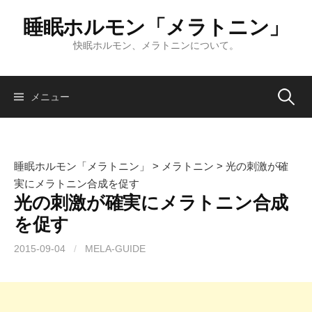
コ
睡眠ホルモン「メラトニン」
ン
テ
快眠ホルモン、メラトニンについて。
ン
ツ
へ
検
メニュー
ス
キ
索:
ッ
プ
睡眠ホルモン「メラトニン」
>
メラトニン
>
光の刺激が確
実にメラトニン合成を促す
光の刺激が確実にメラトニン合成
を促す
2015-09-04
/
MELA-GUIDE