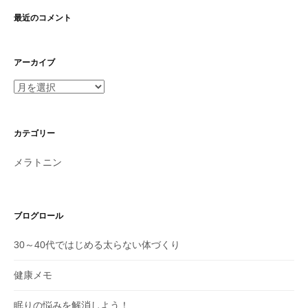
最近のコメント
アーカイブ
ア
ー
カ
イ
カテゴリー
ブ
メラトニン
ブログロール
30～40代ではじめる太らない体づくり
健康メモ
眠りの悩みを解消しよう！